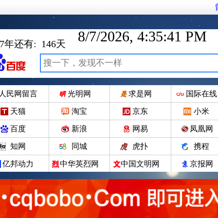
8/7/2026, 4:35:42 PM
27年还有:
146
天
人民网留言
光明网
求是网
国际在线
天猫
淘宝
京东
小米
百度
新浪
网易
凤凰网
知网
同城
虎扑
携程
亿邦动力
中华英烈网
中国文明网
京报网