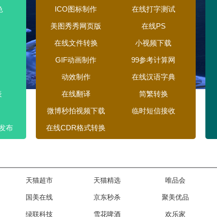
色
ICO图标制作
在线打字测试
美图秀秀网页版
在线PS
在线文件转换
小视频下载
GIF动画制作
99参考计算网
动效制作
在线汉语字典
表
在线翻译
简繁转换
微博秒拍视频下载
临时短信接收
发布
在线CDR格式转换
天猫超市
天猫精选
唯品会
国美在线
京东秒杀
聚美优品
绿联科技
雪花啤酒
欢乐家