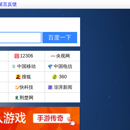
留言反馈
12306
央视网
中国移动
中国电信
搜狐
360
快科技
澎湃新闻
荆楚网