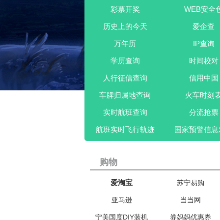
彩票开奖
WEB安全
历史上的今天
爱企查
万年历
IP查询
学历查询
时间校对
人行征信查询
信用中国
车牌归属地查询
火车时刻
实时航班查询
分流抢票
航班实时飞行轨迹
国家预警信息
购物
爱淘宝
苏宁易购
亚马逊
当当网
宁美国度DIY装机
券妈妈优惠券