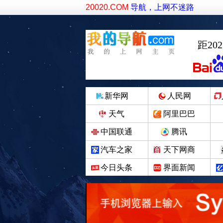
20020.COM
导航，上网不迷路
距20
新华网
人民网
天气
阿里巴巴
中国联通
腾讯
汽车之家
天下网商
今日头条
界面新闻