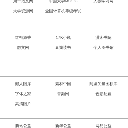
第一范文网
中国大学MOOC
人教学习网
大学资源网
全国计算机等级考试
红袖添香
17K小说
潇湘书院
散文网
豆瓣读书
个人图书馆
懒人图库
素材中国
阿里矢量图标库
字体之家
音频网
色彩配置
高清图片
腾讯公益
新华公益
网易公益