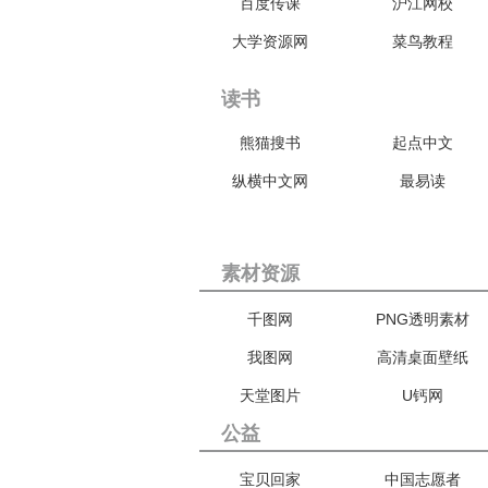
百度传课
沪江网校
大学资源网
菜鸟教程
读书
熊猫搜书
起点中文
纵横中文网
最易读
素材资源
千图网
PNG透明素材
我图网
高清桌面壁纸
天堂图片
U钙网
公益
宝贝回家
中国志愿者