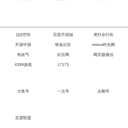
QQ空间
百思不得姐
虎扑步行街
开源中国
铁血社区
mtime时光网
有妖气
好豆网
网页版微信
4399游戏
17173
大鱼号
一点号
企鹅号
百度联盟